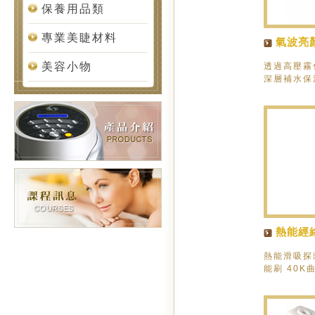
保養用品類
專業美睫材料
氣波亮
美容小物
透過高壓霧
深層補水保
熱能經
熱能滑吸探頭
能刷 40K