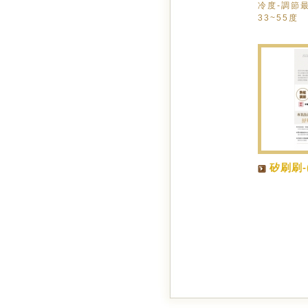
冷度-調節最
33~55度
矽刷刷-