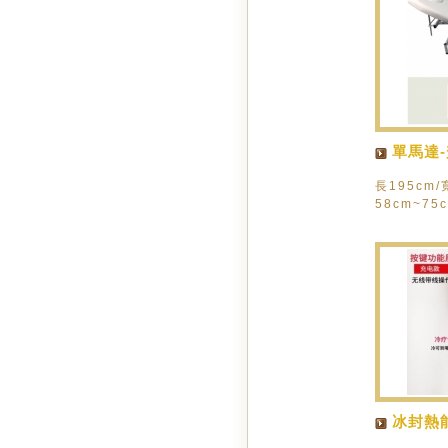
單馬達
長195cm/
58cm~75
冰封熱