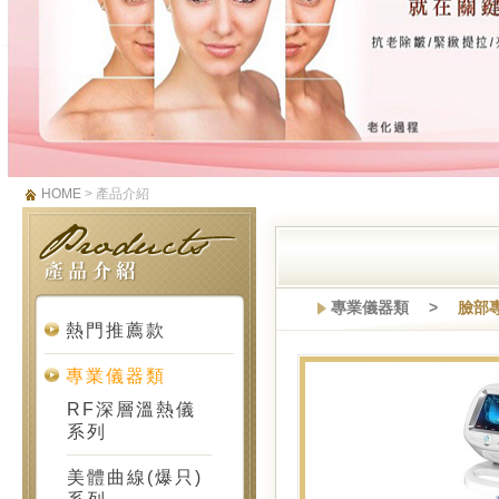
HOME
> 產品介紹
專業儀器類 >
臉部
熱門推薦款
專業儀器類
RF深層溫熱儀
系列
美體曲線(爆只)