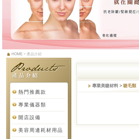
HOME
> 產品介紹
專業美睫材料 >
睫毛類
熱門推薦款
專業儀器類
開店設備
美容周邊耗材用品