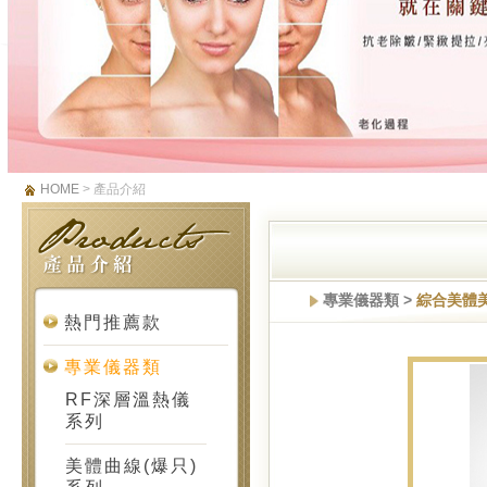
HOME
> 產品介紹
專業儀器類 >
綜合美體
熱門推薦款
專業儀器類
RF深層溫熱儀
系列
美體曲線(爆只)