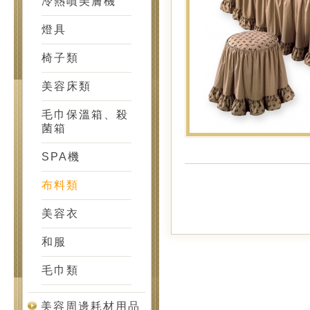
冷熱噴美膚機
燈具
椅子類
美容床類
毛巾保溫箱、殺
菌箱
SPA機
布料類
美容衣
和服
毛巾類
美容周邊耗材用品