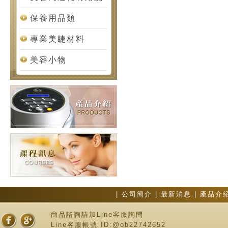
保養用品類
專業美睫材料
美容小物
|
公司簡介
|
最新消息
|
產品介
商品諮詢請加Line客服詢問
Line客服帳號 ID:@ob22742652