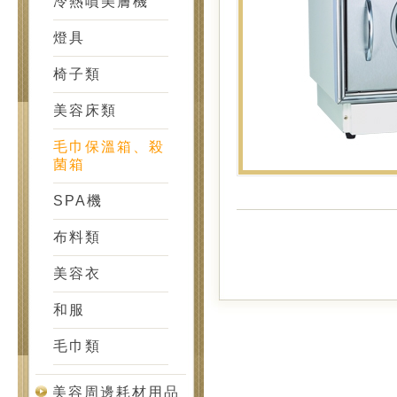
冷熱噴美膚機
燈具
椅子類
美容床類
毛巾保溫箱、殺
菌箱
SPA機
布料類
美容衣
和服
毛巾類
美容周邊耗材用品