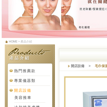
HOME
> 產品介紹
開店設備 >
毛巾保
熱門推薦款
專業儀器類
開店設備
美容推車