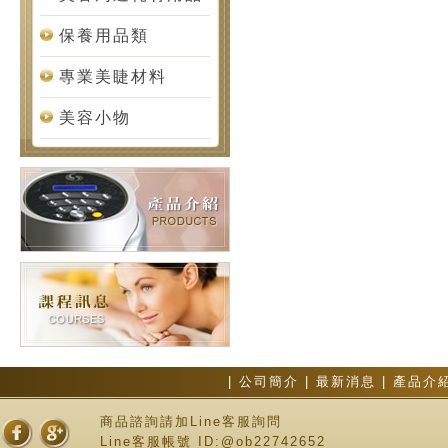
保養用品類
專業美睫材料
美容小物
|
公司簡介
|
最新消息
|
產品介
商品諮詢請加Line客服詢問
Line客服帳號 ID:@ob22742652