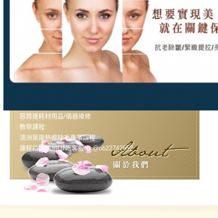
營業項目:
晶盤浴/岩盤浴/美容專業儀器/醫美專業儀器/美容開店設備/美
容周邊耗材用品/儀器維修
教學課程:
澳洲萊康熱蠟除毛專業課程
課程諮詢請加LINE客服ID:@ob22742652