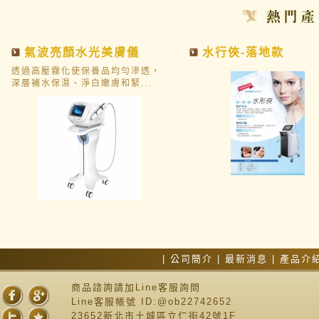
氣波亮顏水光美膚儀
水行俠-落地款
透過高壓霧化使保養品均勻滲透，
深層補水保濕、淨白嫩膚和緊...
|
公司簡介
|
最新消息
|
產品介
商品諮詢請加Line客服詢問
Line客服帳號 ID:@ob22742652
23652新北市土城區立仁街42號1F